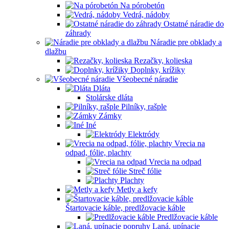
Na pórobetón
Vedrá, nádoby
Ostatné náradie do
záhrady
Náradie pre obklady a
dlažbu
Rezačky, kolieska
Doplnky, krížiky
Všeobecné náradie
Dláta
Stolárske dláta
Pilníky, rašple
Zámky
Iné
Elektródy
Vrecia na
odpad, fólie, plachty
Vrecia na odpad
Streč fólie
Plachty
Metly a kefy
Štartovacie káble, predlžovacie káble
Predlžovacie káble
Laná, upínacie