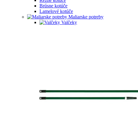
Rezné kotúče
Brúsne kotúče
Lamelové kotúče
Maliarske potreby
Valčeky