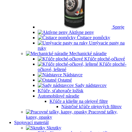
Spreje
Aktívne peny
Čistiace pomôcky
Umývacie pasty na
ruky
Mechanické náradie
Kľúče ploché-očkové
Kľúče ploché-
očkové, leštené
Nádstavce
Ostatné
Sady nádstavcov
Kľúče, sťahovače ložísk
Automobilové náradie
Kľúče a kliešte na olejové filtre
Nástrčné kľúče olejových filtrov
Pracovné tašky,
kapsy, opasky
Spojovací materiál
Skrutky