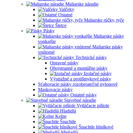
Maliarske náradie
Valčeky
Ostatné
Maliarske rúčky, tyče
Štetce
Pásky
Maliarske pásky
vonkajšie
Maliarske pásky
vnútorné
Technické pásky
Opravné pásky
Obojstranné a montážne pásky
Izolačné pásky
Výstražné a protišmykové pásky
Sťahovacie pásky rozoberateľné nylonové
Maskovacie pásky
Ostatné pásky
Stavebné náradie
Vytláčacie pištole
Hladidlá
Kelne
Špachtle
Špachtle hliníkové
Miešadlá