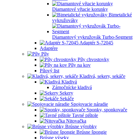
Diamantové vŕtacie korunky
Bimetalické
vykružováky
Diamantový vykružovák Turbo-Segment
Adaptér S-72045
Adaptére
Píly
Píly chvostovky
Píly na kov
Pílový list
Kladivá, sekery, sekáče
Kladivá
Zámočnícke kladivá
Sekery
Sekáče
Spojovacie náradie
Sponky, sponkovače
Tavné pištole
Nitovačka
Brúsne výrobky
Brúsne špongie
Brúsne výseky