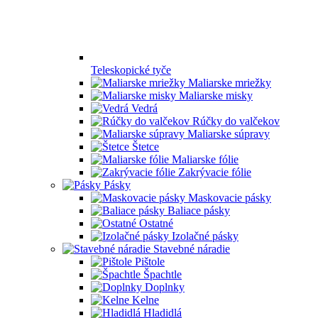
Teleskopické tyče
Maliarske mriežky
Maliarske misky
Vedrá
Rúčky do valčekov
Maliarske súpravy
Štetce
Maliarske fólie
Zakrývacie fólie
Pásky
Maskovacie pásky
Baliace pásky
Ostatné
Izolačné pásky
Stavebné náradie
Pištole
Špachtle
Doplnky
Kelne
Hladidlá