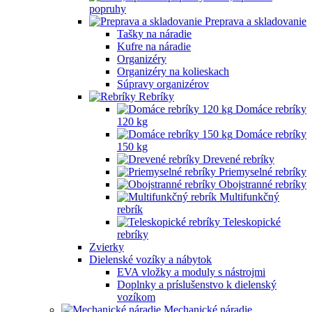
popruhy
Preprava a skladovanie
Tašky na náradie
Kufre na náradie
Organizéry
Organizéry na kolieskach
Súpravy organizérov
Rebríky
Domáce rebríky
120 kg
Domáce rebríky
150 kg
Drevené rebríky
Priemyselné rebríky
Obojstranné rebríky
Multifunkčný
rebrík
Teleskopické
rebríky
Zvierky
Dielenské vozíky a nábytok
EVA vložky a moduly s nástrojmi
Doplnky a príslušenstvo k dielenský
vozíkom
Mechanické náradie