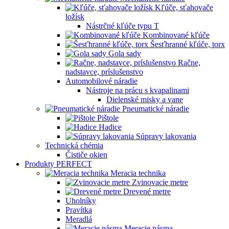
Kľúče, sťahovače
ložísk
Nástrčné kľúče typu T
Kombinované kľúče
Šesťhranné kľúče, torx
Gola sady
Račne,
nadstavce, príslušenstvo
Automobilové náradie
Nástroje na prácu s kvapalinami
Dielenské misky a vane
Pneumatické náradie
Pištole
Hadice
Súpravy lakovania
Technická chémia
Čističe okien
Produkty PERFECT
Meracia technika
Zvinovacie metre
Drevené metre
Uholníky
Pravítka
Meradlá
Meracie pásma