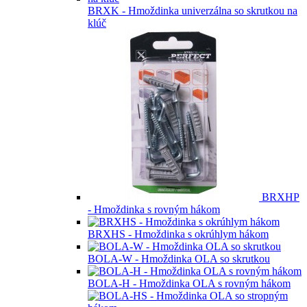
BRXK - Hmoždinka univerzálna so skrutkou na
klúč
BRXHP
- Hmoždinka s rovným hákom
BRXHS - Hmoždinka s okrúhlym hákom
BOLA-W - Hmoždinka OLA so skrutkou
BOLA-H - Hmoždinka OLA s rovným hákom