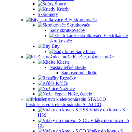
Šnúry
Kriedy
Škáromery
Bity, skrutkovače
Skrutkovače
Sady skrutkovačov
Elektrikárske
skrutkovače
Bity
Sady bitov
Kliešte, nožnice, nože
Kliešte
Nastaviteľné kliešte
Samosvorné kliešte
Rezačky
Kľúče
Nožnice
Nože, čepele
Príslušenstvo k elektronáradiu STALCO
Vrtáky do kovu - S
HSS
Vrtáky do muriva - S
CL
Vrtáky do kovu - S