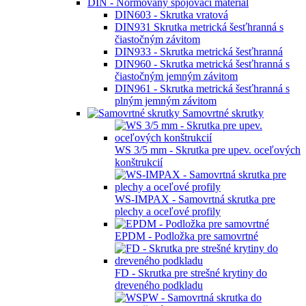
DIN - Normovaný spojovací materiál
DIN603 - Skrutka vratová
DIN931 Skrutka metrická šesťhranná s
čiastočným závitom
DIN933 - Skrutka metrická šesťhranná
DIN960 - Skrutka metrická šesťhranná s
čiastočným jemným závitom
DIN961 - Skrutka metrická šesťhranná s
plným jemným závitom
Samovrtné skrutky
WS 3/5 mm - Skrutka pre upev. oceľových
konštrukcií
WS-IMPAX - Samovrtná skrutka pre
plechy a oceľové profily
EPDM - Podložka pre samovrtné
FD - Skrutka pre strešné krytiny do
dreveného podkladu