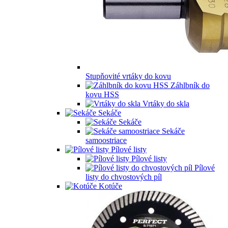
Stupňovité vrtáky do kovu
Záhlbník do
kovu HSS
Vrtáky do skla
Sekáče
Sekáče
Sekáče
samoostriace
Pílové listy
Pílové listy
Pílové
listy do chvostových píl
Kotúče