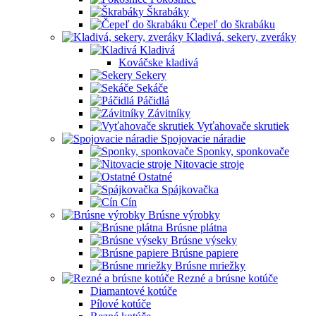
Škrabáky
Čepeľ do škrabáku
Kladivá, sekery, zveráky
Kladivá
Kováčske kladivá
Sekery
Sekáče
Páčidlá
Závitníky
Vyťahovače skrutiek
Spojovacie náradie
Sponky, sponkovače
Nitovacie stroje
Ostatné
Spájkovačka
Cín
Brúsne výrobky
Brúsne plátna
Brúsne výseky
Brúsne papiere
Brúsne mriežky
Rezné a brúsne kotúče
Diamantové kotúče
Pílové kotúče