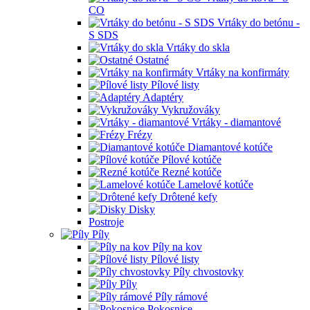
CO
Vrtáky do betónu -
S SDS
Vrtáky do skla
Ostatné
Vrtáky na konfirmáty
Pílové listy
Adaptéry
Vykružováky
Vrtáky - diamantové
Frézy
Diamantové kotúče
Pílové kotúče
Rezné kotúče
Lamelové kotúče
Drôtené kefy
Disky
Postroje
Píly
Píly na kov
Pílové listy
Píly chvostovky
Píly
Píly rámové
Pokosnice