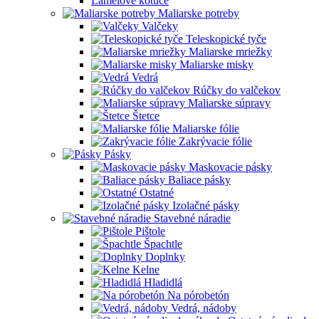
Lamelové kotúče
Maliarske potreby
Valčeky
Teleskopické tyče
Maliarske mriežky
Maliarske misky
Vedrá
Rúčky do valčekov
Maliarske súpravy
Štetce
Maliarske fólie
Zakrývacie fólie
Pásky
Maskovacie pásky
Baliace pásky
Ostatné
Izolačné pásky
Stavebné náradie
Pištole
Špachtle
Doplnky
Kelne
Hladidlá
Na pórobetón
Vedrá, nádoby