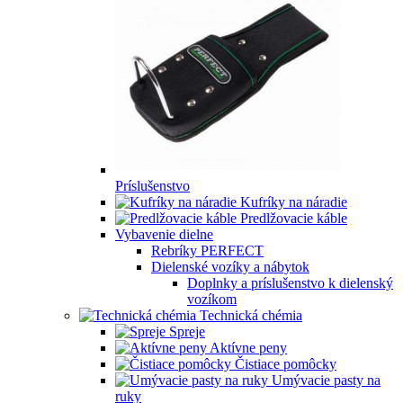
Príslušenstvo
Kufríky na náradie
Predlžovacie káble
Vybavenie dielne
Rebríky PERFECT
Dielenské vozíky a nábytok
Doplnky a príslušenstvo k dielenský
vozíkom
Technická chémia
Spreje
Aktívne peny
Čistiace pomôcky
Umývacie pasty na
ruky