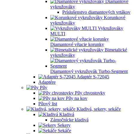
Diamantové
vykružováky
Príslušenstvo diamantových vrtákov
Korunkové
vykružováky
Vykružováky
MULTI
Diamantové vŕtacie korunky
Bimetalické
vykružováky
Diamantový vykružovák Turbo-Segment
Adaptér S-72045
Adaptére
Píly
Píly chvostovky
Píly na kov
Pílový list
Kladivá, sekery, sekáče
Kladivá
Zámočnícke kladivá
Sekery
Sekáče