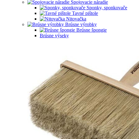
Spojovacie náradie
Sponky, sponkovače
Tavné pištole
Nitovačka
Brúsne výrobky
Brúsne špongie
Brúsne výseky