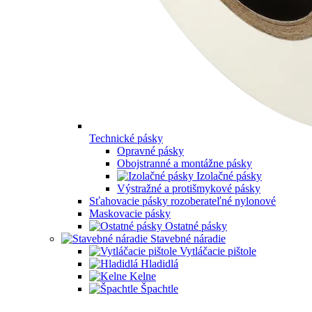
Technické pásky
Opravné pásky
Obojstranné a montážne pásky
Izolačné pásky
Výstražné a protišmykové pásky
Sťahovacie pásky rozoberateľné nylonové
Maskovacie pásky
Ostatné pásky
Stavebné náradie
Vytláčacie pištole
Hladidlá
Kelne
Špachtle