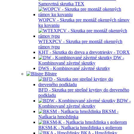
Samovrtná skrutka TEX
WOPCV - Skrutka pre montáž okenných rámov
ku kovaniu
WTEXPCV - Skrutka pre montáž okenných
rámov typu
KHT - Skrutka do dreva a drevotriesky - TORX
DW -
Kombinované závrtné skrutky
DWS - Kombinované závrtné skrutky
Blistre
BFD - Skrutka pre strešné krytiny do dreveného
podkladu
BDW -
Kombinované závrtné skrutky
BKSM -
Natĺkacia hmoždinka
BKSM-K - Natĺkacia hmoždinka s golierom
BKA - Hmoždinky