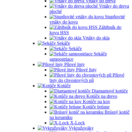
Vrtáky do dreva
Vrtáky do dreva
ploché
Stupňovité
vrtáky do kovu
Záhlbník do
kovu HSS
Vrtáky do skla
Sekáče
Sekáče
Sekáče
samoostriace
Pílové listy
Pílové listy
Pílové
listy do chvostových píl
Kotúče
Diamantové kotúče
Kotúče na drevo
Kotúče na kov
Kotúče brúsne
Brúsný kotúč
na keramiku
X-Lock
Vykružováky