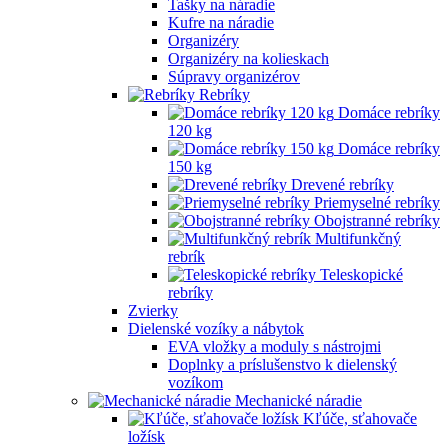
Tašky na náradie
Kufre na náradie
Organizéry
Organizéry na kolieskach
Súpravy organizérov
Rebríky
Domáce rebríky
120 kg
Domáce rebríky
150 kg
Drevené rebríky
Priemyselné rebríky
Obojstranné rebríky
Multifunkčný
rebrík
Teleskopické
rebríky
Zvierky
Dielenské vozíky a nábytok
EVA vložky a moduly s nástrojmi
Doplnky a príslušenstvo k dielenský
vozíkom
Mechanické náradie
Kľúče, sťahovače
ložísk