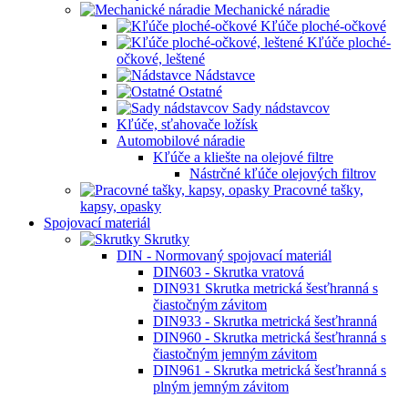
Mechanické náradie
Kľúče ploché-očkové
Kľúče ploché-
očkové, leštené
Nádstavce
Ostatné
Sady nádstavcov
Kľúče, sťahovače ložísk
Automobilové náradie
Kľúče a kliešte na olejové filtre
Nástrčné kľúče olejových filtrov
Pracovné tašky,
kapsy, opasky
Spojovací materiál
Skrutky
DIN - Normovaný spojovací materiál
DIN603 - Skrutka vratová
DIN931 Skrutka metrická šesťhranná s
čiastočným závitom
DIN933 - Skrutka metrická šesťhranná
DIN960 - Skrutka metrická šesťhranná s
čiastočným jemným závitom
DIN961 - Skrutka metrická šesťhranná s
plným jemným závitom