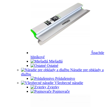
Špachtle
hliníkové
Miešadlá
Ostatné
Náradie pre obklady a
dlažbu
Príslušenstvo
Všeobecné náradie
Zvierky
Popisovače