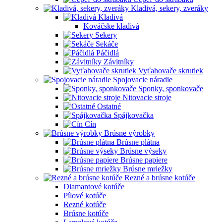
Kladivá, sekery, zveráky
Kladivá
Kováčske kladivá
Sekery
Sekáče
Páčidlá
Závitníky
Vyťahovače skrutiek
Spojovacie náradie
Sponky, sponkovače
Nitovacie stroje
Ostatné
Spájkovačka
Cín
Brúsne výrobky
Brúsne plátna
Brúsne výseky
Brúsne papiere
Brúsne mriežky
Rezné a brúsne kotúče
Diamantové kotúče
Pílové kotúče
Rezné kotúče
Brúsne kotúče