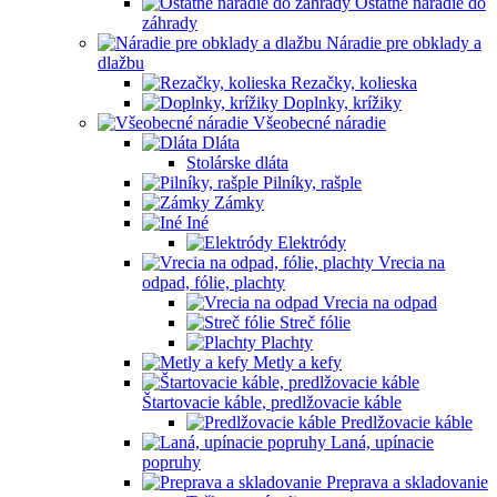
Ostatné náradie do
záhrady
Náradie pre obklady a
dlažbu
Rezačky, kolieska
Doplnky, krížiky
Všeobecné náradie
Dláta
Stolárske dláta
Pilníky, rašple
Zámky
Iné
Elektródy
Vrecia na
odpad, fólie, plachty
Vrecia na odpad
Streč fólie
Plachty
Metly a kefy
Štartovacie káble, predlžovacie káble
Predlžovacie káble
Laná, upínacie
popruhy
Preprava a skladovanie