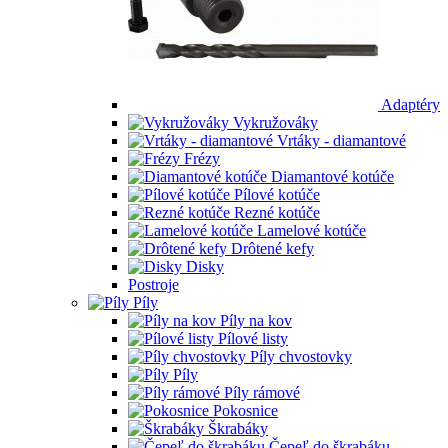
Adaptéry
Vykružováky
Vrtáky - diamantové
Frézy
Diamantové kotúče
Pílové kotúče
Rezné kotúče
Lamelové kotúče
Drôtené kefy
Disky
Postroje
Píly
Píly na kov
Pílové listy
Píly chvostovky
Píly
Píly rámové
Pokosnice
Škrabáky
Čepeľ do škrabáku