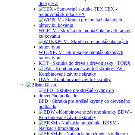
dosky HZ
TEX -
Samovrtná skrutka TEX
WOPCV - Skrutka pre montáž okenných rámov
ku kovaniu
WTEXPCV - Skrutka pre montáž okenných
rámov typu
KHT - Skrutka do dreva a drevotriesky - TORX
DW -
Kombinované závrtné skrutky
DWS - Kombinované závrtné skrutky
Blistre
BFD - Skrutka pre strešné krytiny do dreveného
podkladu
BDW -
Kombinované závrtné skrutky
BKSM -
Natĺkacia hmoždinka