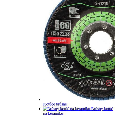
Kotúče brúsne
Brúsný kotúč
na keramiku