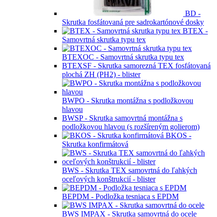
BD -
Skrutka fosfátovaná pre sadrokartónové dosky
BTEX -
Samovrtná skrutka typu tex
BTEXOC - Samovrtná skrutka typu tex
BTEXSF - Skrutka samorezná TEX fosfátovaná
plochá ZH (PH2) - blister
BWPO - Skrutka montážna s podložkovou
hlavou
BWSP - Skrutka samovrtná montážna s
podložkovou hlavou (s rozšíreným golierom)
BKOS -
Skrutka konfirmátová
BWS - Skrutka TEX samovrtná do ľahkých
oceľových konštrukcií - blister
BEPDM - Podložka tesniaca s EPDM
BWS IMPAX - Skrutka samovrtná do ocele