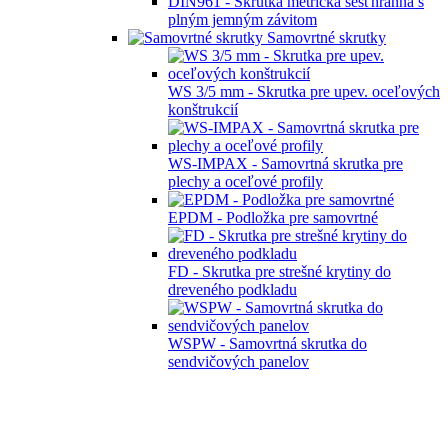
DIN961 - Skrutka metrická šesťhranná s
plným jemným závitom
Samovrtné skrutky
WS 3/5 mm - Skrutka pre upev. oceľových
konštrukcií
WS-IMPAX - Samovrtná skrutka pre
plechy a oceľové profily
EPDM - Podložka pre samovrtné
FD - Skrutka pre strešné krytiny do
dreveného podkladu
WSPW - Samovrtná skrutka do
sendvičových panelov