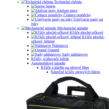
Technická chémia
Spreje
Aktívne peny
Čistiace pomôcky
Umývacie pasty na
ruky
Mechanické náradie
Kľúče ploché-očkové
Kľúče ploché-
očkové, leštené
Nádstavce
Ostatné
Sady nádstavcov
Kľúče, sťahovače ložísk
Automobilové náradie
Kľúče a kliešte na olejové filtre
Nástrčné kľúče olejových filtrov