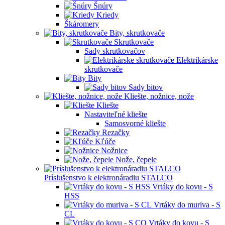
Šnúry
Kriedy
Škáromery
Bity, skrutkovače
Skrutkovače
Sady skrutkovačov
Elektrikárske
skrutkovače
Bity
Sady bitov
Kliešte, nožnice, nože
Kliešte
Nastaviteľné kliešte
Samosvorné kliešte
Rezačky
Kľúče
Nožnice
Nože, čepele
Príslušenstvo k elektronáradiu STALCO
Vrtáky do kovu - S
HSS
Vrtáky do muriva - S
CL
Vrtáky do kovu - S