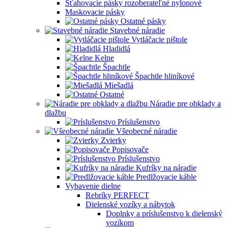
Sťahovacie pásky rozoberateľné nylonové
Maskovacie pásky
Ostatné pásky
Stavebné náradie
Vytláčacie pištole
Hladidlá
Kelne
Špachtle
Špachtle hliníkové
Miešadlá
Ostatné
Náradie pre obklady a
dlažbu
Príslušenstvo
Všeobecné náradie
Zvierky
Popisovače
Príslušenstvo
Kufríky na náradie
Predlžovacie káble
Vybavenie dielne
Rebríky PERFECT
Dielenské vozíky a nábytok
Doplnky a príslušenstvo k dielenský
vozíkom