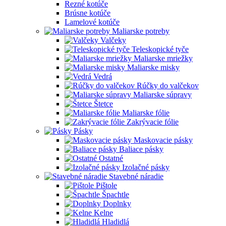
Rezné kotúče
Brúsne kotúče
Lamelové kotúče
Maliarske potreby
Valčeky
Teleskopické tyče
Maliarske mriežky
Maliarske misky
Vedrá
Rúčky do valčekov
Maliarske súpravy
Štetce
Maliarske fólie
Zakrývacie fólie
Pásky
Maskovacie pásky
Baliace pásky
Ostatné
Izolačné pásky
Stavebné náradie
Pištole
Špachtle
Doplnky
Kelne
Hladidlá