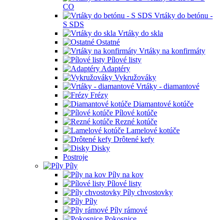
CO
Vrtáky do betónu -
S SDS
Vrtáky do skla
Ostatné
Vrtáky na konfirmáty
Pílové listy
Adaptéry
Vykružováky
Vrtáky - diamantové
Frézy
Diamantové kotúče
Pílové kotúče
Rezné kotúče
Lamelové kotúče
Drôtené kefy
Disky
Postroje
Píly
Píly na kov
Pílové listy
Píly chvostovky
Píly
Píly rámové
Pokosnice