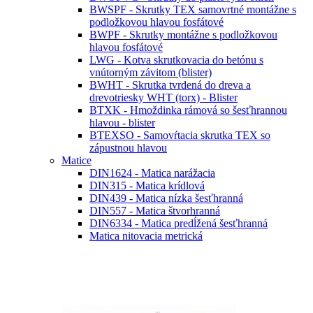
BWSPF - Skrutky TEX samovrtné montážne s
podložkovou hlavou fosfátové
BWPF - Skrutky montážne s podložkovou
hlavou fosfátové
LWG - Kotva skrutkovacia do betónu s
vnútorným závitom (blister)
BWHT - Skrutka tvrdená do dreva a
drevotriesky WHT (torx) - Blister
BTXK - Hmoždinka rámová so šesťhrannou
hlavou - blister
BTEXSO - Samovŕtacia skrutka TEX so
zápustnou hlavou
Matice
DIN1624 - Matica narážacia
DIN315 - Matica krídlová
DIN439 - Matica nízka šesťhranná
DIN557 - Matica štvorhranná
DIN6334 - Matica predĺžená šesťhranná
Matica nitovacia metrická