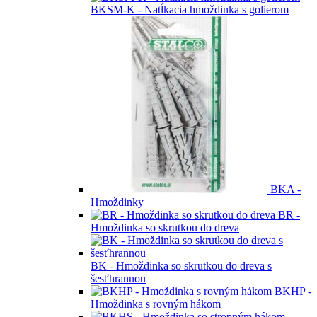
BKSM-K - Natĺkacia hmoždinka s golierom
BKA -
Hmoždinky
BR -
Hmoždinka so skrutkou do dreva
BK - Hmoždinka so skrutkou do dreva s
šesťhrannou
BKHP -
Hmoždinka s rovným hákom