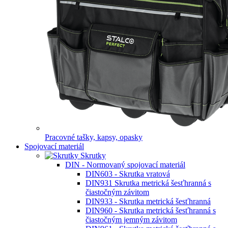
Pracovné tašky, kapsy, opasky
Spojovací materiál
Skrutky
DIN - Normovaný spojovací materiál
DIN603 - Skrutka vratová
DIN931 Skrutka metrická šesťhranná s
čiastočným závitom
DIN933 - Skrutka metrická šesťhranná
DIN960 - Skrutka metrická šesťhranná s
čiastočným jemným závitom