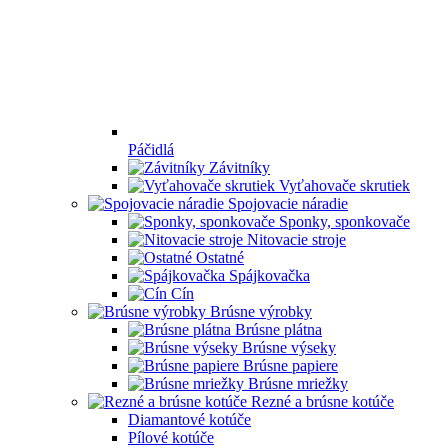
Páčidlá
Závitníky
Vyťahovače skrutiek
Spojovacie náradie
Sponky, sponkovače
Nitovacie stroje
Ostatné
Spájkovačka
Cín
Brúsne výrobky
Brúsne plátna
Brúsne výseky
Brúsne papiere
Brúsne mriežky
Rezné a brúsne kotúče
Diamantové kotúče
Pílové kotúče