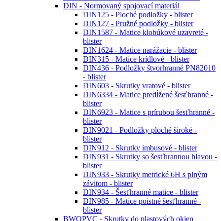
DIN - Normovaný spojovací materiál
DIN125 - Ploché podložky - blister
DIN127 - Pružné podložky - blister
DIN1587 - Matice klobúkové uzavreté -
blister
DIN1624 - Matice narážacie - blister
DIN315 - Matice krídlové - blister
DIN436 - Podložky štvorhranné PN82010
- blister
DIN603 - Skrutky vratové - blister
DIN6334 - Matice predĺžené šesťhranné -
blister
DIN6923 - Matice s prírubou šesťhranné -
blister
DIN9021 - Podložky ploché široké -
blister
DIN912 - Skrutky imbusové - blister
DIN931 - Skrutky so šesťhrannou hlavou -
blister
DIN933 - Skrutky metrické 6H s plným
závitom - blister
DIN934 - Šesťhranné matice - blister
DIN985 - Matice poistné šesťhranné -
blister
BWOPVC - Skrutky do plastových okien