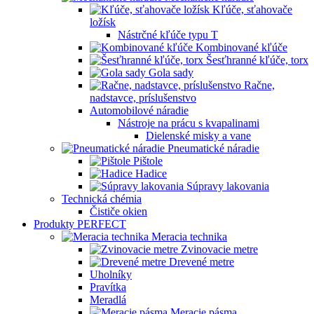
Kľúče, sťahovače
ložísk
Nástrčné kľúče typu T
Kombinované kľúče
Šesťhranné kľúče, torx
Gola sady
Račne,
nadstavce, príslušenstvo
Automobilové náradie
Nástroje na prácu s kvapalinami
Dielenské misky a vane
Pneumatické náradie
Pištole
Hadice
Súpravy lakovania
Technická chémia
Čističe okien
Produkty PERFECT
Meracia technika
Zvinovacie metre
Drevené metre
Uholníky
Pravítka
Meradlá
Meracie pásma