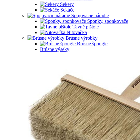
Sekery
Sekáče
Spojovacie náradie
Sponky, sponkovače
Tavné pištole
Nitovačka
Brúsne výrobky
Brúsne špongie
Brúsne výseky