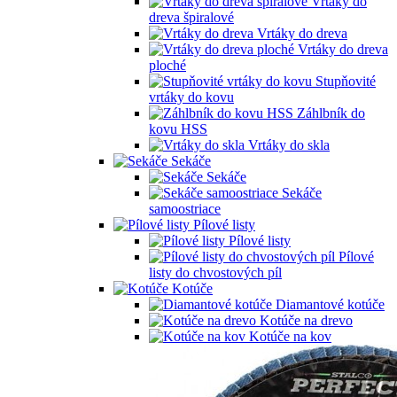
Vrtáky do
dreva špiralové
Vrtáky do dreva
Vrtáky do dreva
ploché
Stupňovité
vrtáky do kovu
Záhlbník do
kovu HSS
Vrtáky do skla
Sekáče
Sekáče
Sekáče
samoostriace
Pílové listy
Pílové listy
Pílové
listy do chvostových píl
Kotúče
Diamantové kotúče
Kotúče na drevo
Kotúče na kov