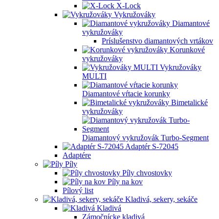
X-Lock
Vykružováky
Diamantové
vykružováky
Príslušenstvo diamantových vrtákov
Korunkové
vykružováky
Vykružováky
MULTI
Diamantové vŕtacie korunky
Bimetalické
vykružováky
Diamantový vykružovák Turbo-Segment
Adaptér S-72045
Adaptére
Píly
Píly chvostovky
Píly na kov
Pílový list
Kladivá, sekery, sekáče
Kladivá
Zámočnícke kladivá