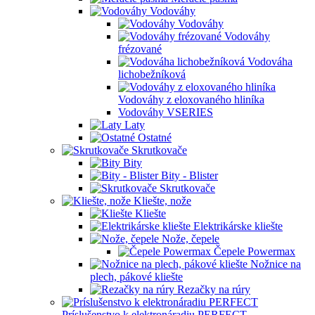
Vodováhy
Vodováhy
Vodováhy
frézované
Vodováha
lichobežníková
Vodováhy z eloxovaného hliníka
Vodováhy VSERIES
Laty
Ostatné
Skrutkovače
Bity
Bity - Blister
Skrutkovače
Kliešte, nože
Kliešte
Elektrikárske kliešte
Nože, čepele
Čepele Powermax
Nožnice na
plech, pákové kliešte
Rezačky na rúry
Príslušenstvo k elektronáradiu PERFECT