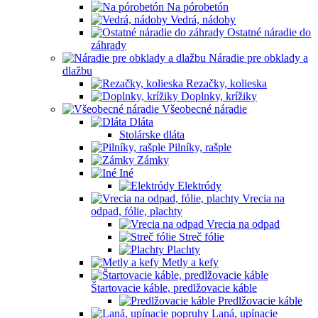
Na pórobetón
Vedrá, nádoby
Ostatné náradie do
záhrady
Náradie pre obklady a
dlažbu
Rezačky, kolieska
Doplnky, krížiky
Všeobecné náradie
Dláta
Stolárske dláta
Pilníky, rašple
Zámky
Iné
Elektródy
Vrecia na
odpad, fólie, plachty
Vrecia na odpad
Streč fólie
Plachty
Metly a kefy
Štartovacie káble, predlžovacie káble
Predlžovacie káble
Laná, upínacie