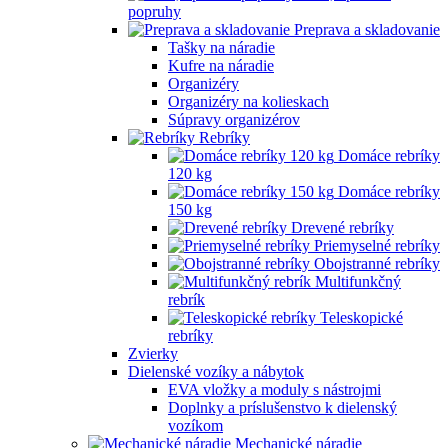
popruhy
Preprava a skladovanie
Tašky na náradie
Kufre na náradie
Organizéry
Organizéry na kolieskach
Súpravy organizérov
Rebríky
Domáce rebríky
120 kg
Domáce rebríky
150 kg
Drevené rebríky
Priemyselné rebríky
Obojstranné rebríky
Multifunkčný
rebrík
Teleskopické
rebríky
Zvierky
Dielenské vozíky a nábytok
EVA vložky a moduly s nástrojmi
Doplnky a príslušenstvo k dielenský
vozíkom
Mechanické náradie