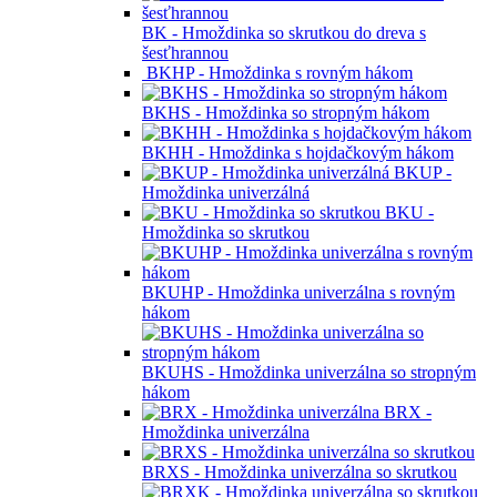
BFD - Skrutka pre strešné krytiny do dreveného
podkladu
BDW -
Kombinované závrtné skrutky
BKSM -
Natĺkacia hmoždinka
BKSM-K - Natĺkacia hmoždinka s golierom
BKA - Hmoždinky
BR -
Hmoždinka so skrutkou do dreva
BK - Hmoždinka so skrutkou do dreva s
šesťhrannou
BKHP - Hmoždinka s rovným hákom
BKHS - Hmoždinka so stropným hákom
BKHH - Hmoždinka s hojdačkovým hákom
BKUP -
Hmoždinka univerzálná
BKU -