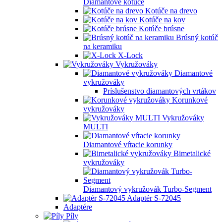
Diamantové kotúče
Kotúče na drevo
Kotúče na kov
Kotúče brúsne
Brúsný kotúč
na keramiku
X-Lock
Vykružováky
Diamantové
vykružováky
Príslušenstvo diamantových vrtákov
Korunkové
vykružováky
Vykružováky
MULTI
Diamantové vŕtacie korunky
Bimetalické
vykružováky
Diamantový vykružovák Turbo-Segment
Adaptér S-72045
Adaptére
Píly