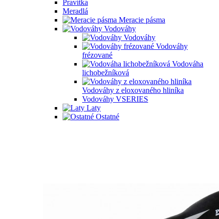
Pravítka
Meradlá
Meracie pásma
Vodováhy
Vodováhy
Vodováhy
frézované
Vodováha
lichobežníková
Vodováhy z eloxovaného hliníka
Vodováhy VSERIES
Laty
Ostatné