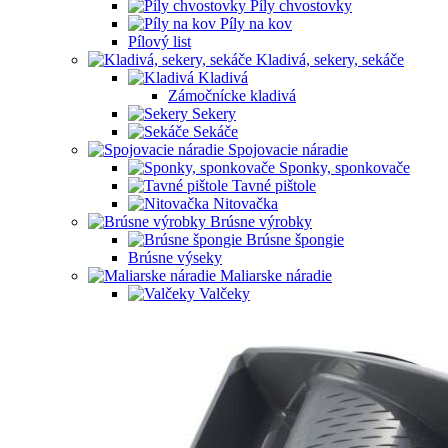
Píly chvostovky
Píly na kov
Pílový list
Kladivá, sekery, sekáče
Kladivá
Zámočnícke kladivá
Sekery
Sekáče
Spojovacie náradie
Sponky, sponkovače
Tavné pištole
Nitovačka
Brúsne výrobky
Brúsne špongie
Brúsne výseky
Maliarske náradie
Valčeky