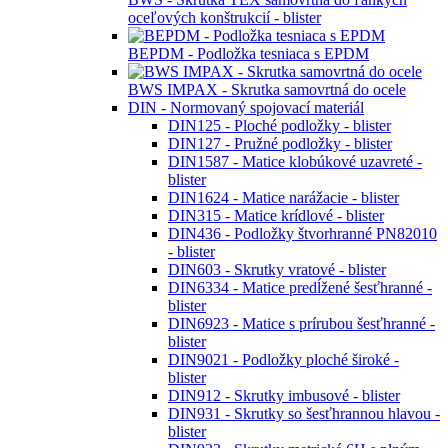
BTEXOC - Samovrtná skrutka typu tex
BTEXSF - Skrutka samorezná TEX fosfátovaná
plochá ZH (PH2) - blister
BWPO - Skrutka montážna s podložkovou
hlavou
BWSP - Skrutka samovrtná montážna s
podložkovou hlavou (s rozšíreným golierom)
BKOS -
Skrutka konfirmátová
BWS - Skrutka TEX samovrtná do ľahkých
oceľových konštrukcií - blister
BEPDM - Podložka tesniaca s EPDM
BWS IMPAX - Skrutka samovrtná do ocele
DIN - Normovaný spojovací materiál
DIN125 - Ploché podložky - blister
DIN127 - Pružné podložky - blister
DIN1587 - Matice klobúkové uzavreté -
blister