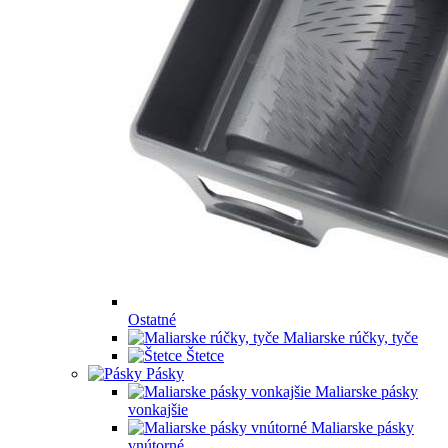
Ostatné
Maliarske rúčky, tyče
Štetce
Pásky
Maliarske pásky
vonkajšie
Maliarske pásky
vnútorné