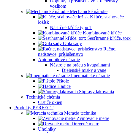
Doplnky a príslušenstvo k dielenský
vozíkom
Mechanické náradie
Kľúče, sťahovače
ložísk
Nástrčné kľúče typu T
Kombinované kľúče
Šesťhranné kľúče, torx
Gola sady
Račne,
nadstavce, príslušenstvo
Automobilové náradie
Nástroje na prácu s kvapalinami
Dielenské misky a vane
Pneumatické náradie
Pištole
Hadice
Súpravy lakovania
Technická chémia
Čističe okien
Produkty PERFECT
Meracia technika
Zvinovacie metre
Drevené metre
Uholníky