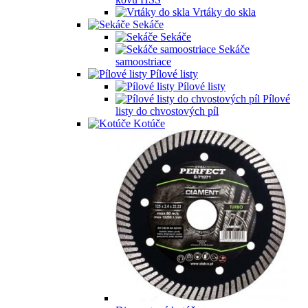
Vrtáky do skla
Sekáče
Sekáče
Sekáče
samoostriace
Pílové listy
Pílové listy
Pílové
listy do chvostových píl
Kotúče