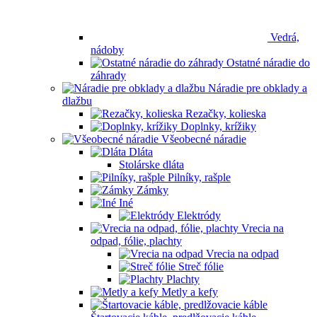
Vedrá,
nádoby
Ostatné náradie do
záhrady
Náradie pre obklady a
dlažbu
Rezačky, kolieska
Doplnky, krížiky
Všeobecné náradie
Dláta
Stolárske dláta
Pilníky, rašple
Zámky
Iné
Elektródy
Vrecia na
odpad, fólie, plachty
Vrecia na odpad
Streč fólie
Plachty
Metly a kefy