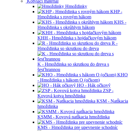
vnútorným závitom (blister)
BWHT - Skrutka tvrdená do dreva a
drevotriesky WHT (torx) - Blister
BTXK - Hmoždinka rámová so šesťhrannou
hlavou - blister
BTEXSO - Samovŕtacia skrutka TEX so
zápustnou hlavou
Matice
DIN1624 - Matica narážacia
DIN315 - Matica krídlová
DIN439 - Matica nízka šesťhranná
DIN557 - Matica štvorhranná
DIN6334 - Matica predĺžená šesťhranná
Matica nitovacia metrická
Kotviaci materiál
Hmoždinky
KHP -
Hmoždinka s rovným hákom
KHS -
Hmoždinka s okrúhlym hákom
KHH - Hmoždinka s hojdačkovým hákom
R -
Hmoždinka so skrutkou do dreva