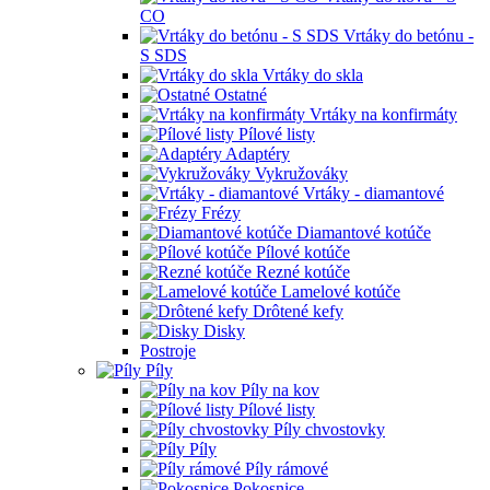
CO
Vrtáky do betónu -
S SDS
Vrtáky do skla
Ostatné
Vrtáky na konfirmáty
Pílové listy
Adaptéry
Vykružováky
Vrtáky - diamantové
Frézy
Diamantové kotúče
Pílové kotúče
Rezné kotúče
Lamelové kotúče
Drôtené kefy
Disky
Postroje
Píly
Píly na kov
Pílové listy
Píly chvostovky
Píly
Píly rámové
Pokosnice