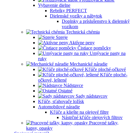
Vybavenie dielne
Rebríky PERFECT
Dielenské vozíky a nábytok
Doplnky a príslušenstvo k dielenský
vozíkom
Technická chémia
Spreje
Aktívne peny
Čistiace pomôcky
Umývacie pasty na
ruky
Mechanické náradie
Kľúče ploché-očkové
Kľúče ploché-
očkové, leštené
Nádstavce
Ostatné
Sady nádstavcov
Kľúče, sťahovače ložísk
Automobilové náradie
Kľúče a kliešte na olejové filtre
Nástrčné kľúče olejových filtrov
Pracovné tašky,
kapsy, opasky