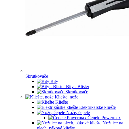
Skrutkovače
Bity
Bity - Blister
Skrutkovače
Kliešte, nože
Kliešte
Elektrikárske kliešte
Nože, čepele
Čepele Powermax
Nožnice na
plech, pákové kliešte