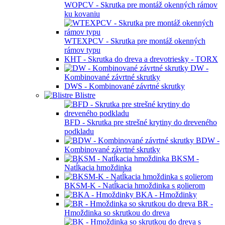
KŠD - Skrutka fosfátová pre sadrokartónové
dosky HZ
MM - Skrutka fosfátová pre sadrokartónové
dosky JZ
DM - Skrutka fosfátová pre sadrokartónové
dosky HZ
TEX -
Samovrtná skrutka TEX
WOPCV - Skrutka pre montáž okenných rámov
ku kovaniu
WTEXPCV - Skrutka pre montáž okenných
rámov typu
KHT - Skrutka do dreva a drevotriesky - TORX
DW -
Kombinované závrtné skrutky
DWS - Kombinované závrtné skrutky
Blistre