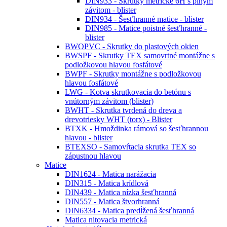
DIN1624 - Matice narážacie - blister
DIN315 - Matice krídlové - blister
DIN436 - Podložky štvorhranné PN82010
- blister
DIN603 - Skrutky vratové - blister
DIN6334 - Matice predĺžené šesťhranné -
blister
DIN6923 - Matice s prírubou šesťhranné -
blister
DIN9021 - Podložky ploché široké -
blister
DIN912 - Skrutky imbusové - blister
DIN931 - Skrutky so šesťhrannou hlavou -
blister
DIN933 - Skrutky metrické 6H s plným
závitom - blister
DIN934 - Šesťhranné matice - blister
DIN985 - Matice poistné šesťhranné -
blister
BWOPVC - Skrutky do plastových okien
BWSPF - Skrutky TEX samovrtné montážne s
podložkovou hlavou fosfátové
BWPF - Skrutky montážne s podložkovou
hlavou fosfátové
LWG - Kotva skrutkovacia do betónu s