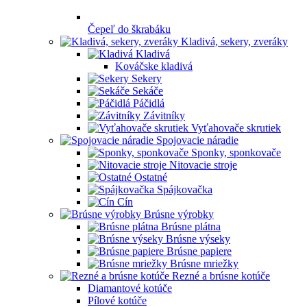
Čepeľ do škrabáku
Kladivá, sekery, zveráky
Kladivá
Kováčske kladivá
Sekery
Sekáče
Páčidlá
Závitníky
Vyťahovače skrutiek
Spojovacie náradie
Sponky, sponkovače
Nitovacie stroje
Ostatné
Spájkovačka
Cín
Brúsne výrobky
Brúsne plátna
Brúsne výseky
Brúsne papiere
Brúsne mriežky
Rezné a brúsne kotúče
Diamantové kotúče
Pílové kotúče