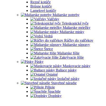
Rezné kotúče
Brúsne kotúče
Lamelové kotúče
Maliarske potreby
Valčeky
Teleskopické tyče
Maliarske mriežky
Maliarske misky
Vedrá
Rúčky do valčekov
Maliarske súpravy
Štetce
Maliarske fólie
Zakrývacie fólie
Pásky
Maskovacie pásky
Baliace pásky
Ostatné
Izolačné pásky
Stavebné náradie
Pištole
Špachtle
Doplnky