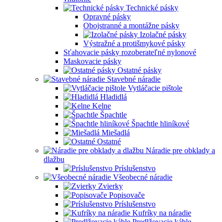
Technické pásky
Opravné pásky
Obojstranné a montážne pásky
Izolačné pásky
Výstražné a protišmykové pásky
Sťahovacie pásky rozoberateľné nylonové
Maskovacie pásky
Ostatné pásky
Stavebné náradie
Vytláčacie pištole
Hladidlá
Kelne
Špachtle
Špachtle hliníkové
Miešadlá
Ostatné
Náradie pre obklady a
dlažbu
Príslušenstvo
Všeobecné náradie
Zvierky
Popisovače
Príslušenstvo
Kufríky na náradie
Predlžovacie káble