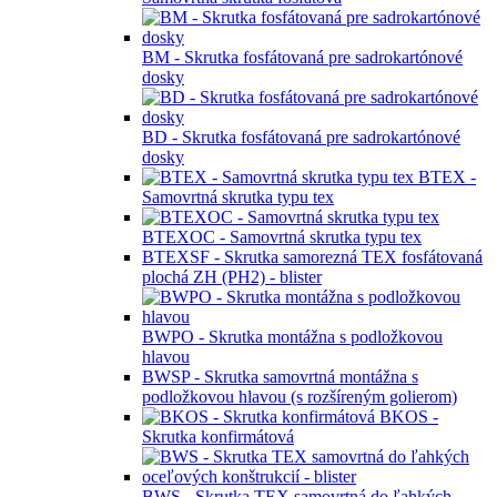
BOLA-HS - Hmoždinka OLA so stropným
hákom
BDRIVA-NYLON - Hmoždinka do
sádrokartónových stien
BDRIVA-ZNAL - Hmoždinka do
sádrokartónových stien
BSF -
Samovrtná skrutka fosfátová
BM - Skrutka fosfátovaná pre sadrokartónové
dosky
BD - Skrutka fosfátovaná pre sadrokartónové
dosky
BTEX -
Samovrtná skrutka typu tex