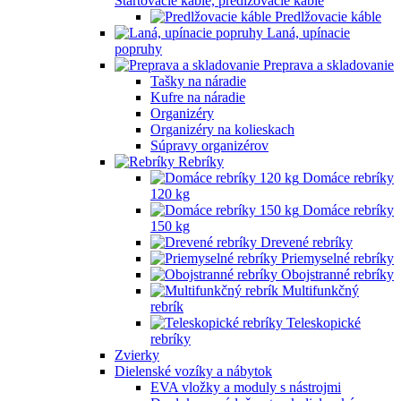
Štartovacie káble, predlžovacie káble
Predlžovacie káble
Laná, upínacie
popruhy
Preprava a skladovanie
Tašky na náradie
Kufre na náradie
Organizéry
Organizéry na kolieskach
Súpravy organizérov
Rebríky
Domáce rebríky
120 kg
Domáce rebríky
150 kg
Drevené rebríky
Priemyselné rebríky
Obojstranné rebríky
Multifunkčný
rebrík
Teleskopické
rebríky
Zvierky
Dielenské vozíky a nábytok
EVA vložky a moduly s nástrojmi