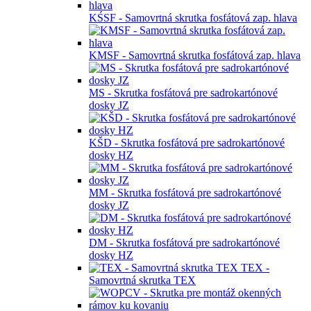
zap.hlava TORX
WTN - Skrutka na drevo z nerezovej ocele
WHTN - Skrutka na drevo z nerezovej ocele
TORX
WTNA2 - Skrutka na drevo z nerezovej ocele
A2
KOŠ - Skrutka
konfirmát
KŚSF - Samovrtná skrutka fosfátová zap. hlava
KMSF - Samovrtná skrutka fosfátová zap. hlava
MS - Skrutka fosfátová pre sadrokartónové
dosky JZ