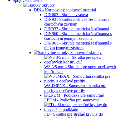
Spojovací materiál
Skrutky
DIN - Normovaný spojovací materiál
DIN603 - Skrutka vratová
DIN931 Skrutka metrická šesťhranná s
čiastočným závitom
DIN933 - Skrutka metrická šesťhranná
DIN960 - Skrutka metrická šesťhranná s
čiastočným jemným závitom
DIN961 - Skrutka metrická šesťhranná s
plným jemným závitom
Samovrtné skrutky
WS 3/5 mm - Skrutka pre upev. oceľových
konštrukcií
WS-IMPAX - Samovrtná skrutka pre
plechy a oceľové profily
EPDM - Podložka pre samovrtné
FD - Skrutka pre strešné krytiny do