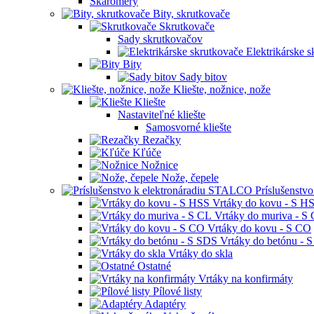
Škáromery
Bity, skrutkovače
Skrutkovače
Sady skrutkovačov
Elektrikárske 
Bity
Sady bitov
Kliešte, nožnice, nože
Kliešte
Nastaviteľné kliešte
Samosvorné kliešte
Rezačky
Kľúče
Nožnice
Nože, čepele
Príslušenstv
Vrtáky do kovu - S H
Vrtáky do muriva - S
Vrtáky do kovu - S CO
Vrtáky do betónu - 
Vrtáky do skla
Ostatné
Vrtáky na konfirmáty
Pílové listy
Adaptéry