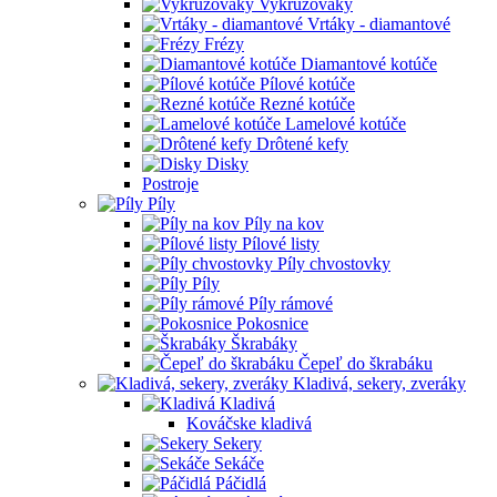
Vykružováky
Vrtáky - diamantové
Frézy
Diamantové kotúče
Pílové kotúče
Rezné kotúče
Lamelové kotúče
Drôtené kefy
Disky
Postroje
Píly
Píly na kov
Pílové listy
Píly chvostovky
Píly
Píly rámové
Pokosnice
Škrabáky
Čepeľ do škrabáku
Kladivá, sekery, zveráky
Kladivá
Kováčske kladivá
Sekery
Sekáče
Páčidlá