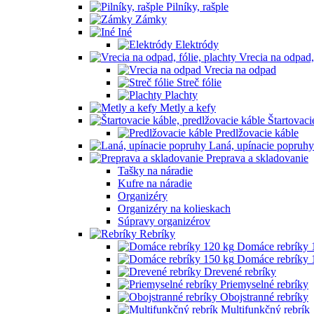
Pilníky, rašple
Zámky
Iné
Elektródy
Vrecia na odpad, 
Vrecia na odpad
Streč fólie
Plachty
Metly a kefy
Štartovaci
Predlžovacie káble
Laná, upínacie popruhy
Preprava a skladovanie
Tašky na náradie
Kufre na náradie
Organizéry
Organizéry na kolieskach
Súpravy organizérov
Rebríky
Domáce rebríky 
Domáce rebríky 
Drevené rebríky
Priemyselné rebríky
Obojstranné rebríky
Multifunkčný rebrík