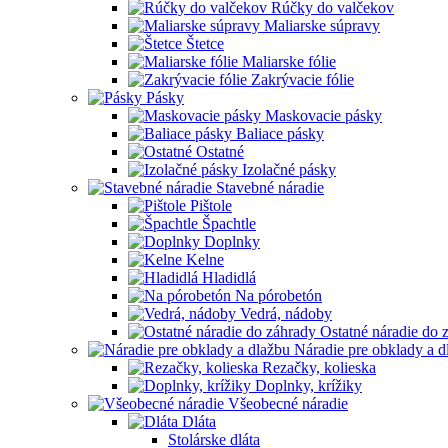
Rúčky do valčekov
Maliarske súpravy
Štetce
Maliarske fólie
Zakrývacie fólie
Pásky
Maskovacie pásky
Baliace pásky
Ostatné
Izolačné pásky
Stavebné náradie
Pištole
Špachtle
Doplnky
Kelne
Hladidlá
Na pórobetón
Vedrá, nádoby
Ostatné náradie do 
Náradie pre obklady a d
Rezačky, kolieska
Doplnky, krížiky
Všeobecné náradie
Dláta
Stolárske dláta