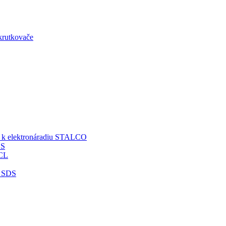
skrutkovače
o k elektronáradiu STALCO
SS
 CL
S SDS