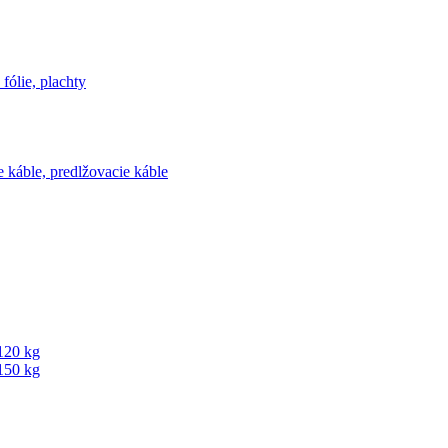
fólie, plachty
e káble, predlžovacie káble
120 kg
150 kg