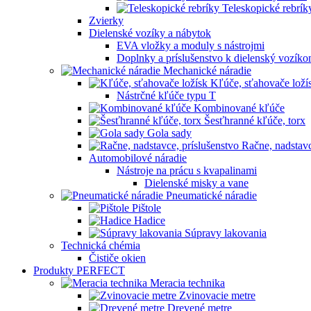
Teleskopické rebrík
Zvierky
Dielenské vozíky a nábytok
EVA vložky a moduly s nástrojmi
Doplnky a príslušenstvo k dielenský vozík
Mechanické náradie
Kľúče, sťahovače loží
Nástrčné kľúče typu T
Kombinované kľúče
Šesťhranné kľúče, torx
Gola sady
Račne, nadstavc
Automobilové náradie
Nástroje na prácu s kvapalinami
Dielenské misky a vane
Pneumatické náradie
Pištole
Hadice
Súpravy lakovania
Technická chémia
Čističe okien
Produkty PERFECT
Meracia technika
Zvinovacie metre
Drevené metre