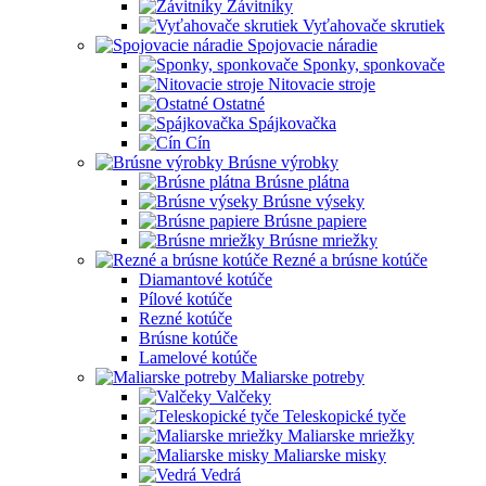
Závitníky
Vyťahovače skrutiek
Spojovacie náradie
Sponky, sponkovače
Nitovacie stroje
Ostatné
Spájkovačka
Cín
Brúsne výrobky
Brúsne plátna
Brúsne výseky
Brúsne papiere
Brúsne mriežky
Rezné a brúsne kotúče
Diamantové kotúče
Pílové kotúče
Rezné kotúče
Brúsne kotúče
Lamelové kotúče
Maliarske potreby
Valčeky
Teleskopické tyče
Maliarske mriežky
Maliarske misky
Vedrá