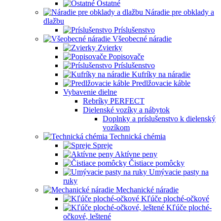
Ostatné
Náradie pre obklady a
dlažbu
Príslušenstvo
Všeobecné náradie
Zvierky
Popisovače
Príslušenstvo
Kufríky na náradie
Predlžovacie káble
Vybavenie dielne
Rebríky PERFECT
Dielenské vozíky a nábytok
Doplnky a príslušenstvo k dielenský
vozíkom
Technická chémia
Spreje
Aktívne peny
Čistiace pomôcky
Umývacie pasty na
ruky
Mechanické náradie
Kľúče ploché-očkové
Kľúče ploché-
očkové, leštené