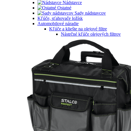
Nádstavce
Ostatné
Sady nádstavcov
Kľúče, sťahovače ložísk
Automobilové náradie
Kľúče a kliešte na olejové filtre
Nástrčné kľúče olejových filtrov