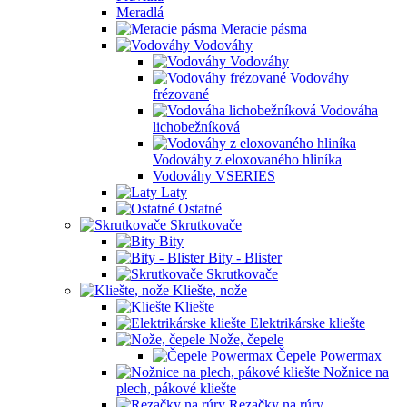
Meradlá
Meracie pásma
Vodováhy
Vodováhy
Vodováhy
frézované
Vodováha
lichobežníková
Vodováhy z eloxovaného hliníka
Vodováhy VSERIES
Laty
Ostatné
Skrutkovače
Bity
Bity - Blister
Skrutkovače
Kliešte, nože
Kliešte
Elektrikárske kliešte
Nože, čepele
Čepele Powermax
Nožnice na
plech, pákové kliešte
Rezačky na rúry