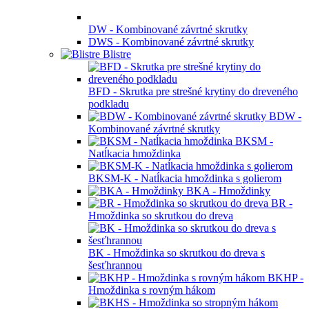
DW - Kombinované závrtné skrutky
DWS - Kombinované závrtné skrutky
Blistre
BFD - Skrutka pre strešné krytiny do dreveného
podkladu
BDW -
Kombinované závrtné skrutky
BKSM -
Natĺkacia hmoždinka
BKSM-K - Natĺkacia hmoždinka s golierom
BKA - Hmoždinky
BR -
Hmoždinka so skrutkou do dreva
BK - Hmoždinka so skrutkou do dreva s
šesťhrannou
BKHP -
Hmoždinka s rovným hákom