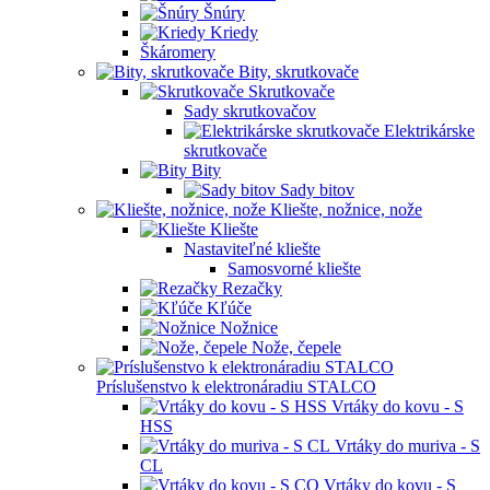
Šnúry
Kriedy
Škáromery
Bity, skrutkovače
Skrutkovače
Sady skrutkovačov
Elektrikárske
skrutkovače
Bity
Sady bitov
Kliešte, nožnice, nože
Kliešte
Nastaviteľné kliešte
Samosvorné kliešte
Rezačky
Kľúče
Nožnice
Nože, čepele
Príslušenstvo k elektronáradiu STALCO
Vrtáky do kovu - S
HSS
Vrtáky do muriva - S
CL
Vrtáky do kovu - S