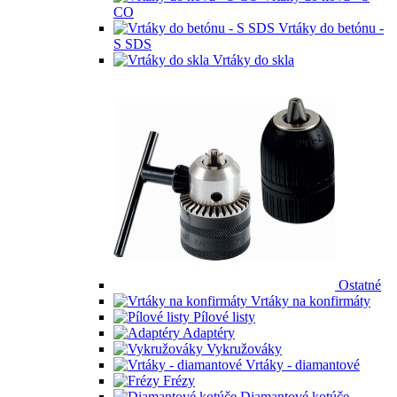
CO
Vrtáky do betónu -
S SDS
Vrtáky do skla
Ostatné
Vrtáky na konfirmáty
Pílové listy
Adaptéry
Vykružováky
Vrtáky - diamantové
Frézy
Diamantové kotúče