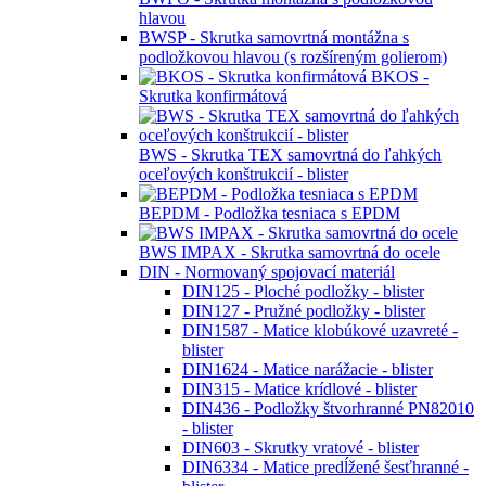
hlavou
BWSP - Skrutka samovrtná montážna s
podložkovou hlavou (s rozšíreným golierom)
BKOS -
Skrutka konfirmátová
BWS - Skrutka TEX samovrtná do ľahkých
oceľových konštrukcií - blister
BEPDM - Podložka tesniaca s EPDM
BWS IMPAX - Skrutka samovrtná do ocele
DIN - Normovaný spojovací materiál
DIN125 - Ploché podložky - blister
DIN127 - Pružné podložky - blister
DIN1587 - Matice klobúkové uzavreté -
blister
DIN1624 - Matice narážacie - blister
DIN315 - Matice krídlové - blister
DIN436 - Podložky štvorhranné PN82010
- blister
DIN603 - Skrutky vratové - blister
DIN6334 - Matice predĺžené šesťhranné -