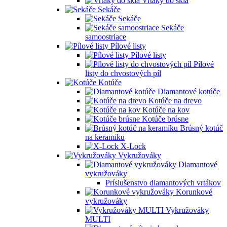
Vrtáky do skla
Sekáče
Sekáče
Sekáče
samoostriace
Pílové listy
Pílové listy
Pílové
listy do chvostových píl
Kotúče
Diamantové kotúče
Kotúče na drevo
Kotúče na kov
Kotúče brúsne
Brúsný kotúč
na keramiku
X-Lock
Vykružováky
Diamantové
vykružováky
Príslušenstvo diamantových vrtákov
Korunkové
vykružováky
Vykružováky
MULTI