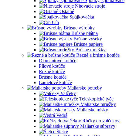
Sponky, sponkovače
Nitovacie stroje
Ostatné
Spájkovačka
Cín
Brúsne výrobky
Brúsne plátna
Brúsne výseky
Brúsne papiere
Brúsne mriežky
Rezné a brúsne kotúče
Diamantové kotúče
Pílové kotúče
Rezné kotúče
Brúsne kotúče
Lamelové kotúče
Maliarske potreby
Valčeky
Teleskopické tyče
Maliarske mriežky
Maliarske misky
Vedrá
Rúčky do valčekov
Maliarske súpravy
Štetce