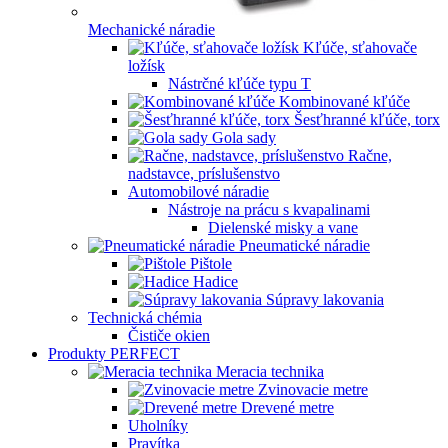
Mechanické náradie
Kľúče, sťahovače
ložísk
Nástrčné kľúče typu T
Kombinované kľúče
Šesťhranné kľúče, torx
Gola sady
Račne,
nadstavce, príslušenstvo
Automobilové náradie
Nástroje na prácu s kvapalinami
Dielenské misky a vane
Pneumatické náradie
Pištole
Hadice
Súpravy lakovania
Technická chémia
Čističe okien
Produkty PERFECT
Meracia technika
Zvinovacie metre
Drevené metre
Uholníky
Pravítka