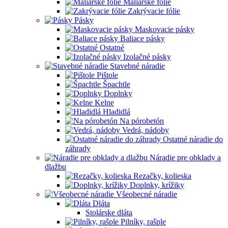
Maliarske fólie
Zakrývacie fólie
Pásky
Maskovacie pásky
Baliace pásky
Ostatné
Izolačné pásky
Stavebné náradie
Pištole
Špachtle
Doplnky
Kelne
Hladidlá
Na pórobetón
Vedrá, nádoby
Ostatné náradie do
záhrady
Náradie pre obklady a
dlažbu
Rezačky, kolieska
Doplnky, krížiky
Všeobecné náradie
Dláta
Stolárske dláta
Pilníky, rašple