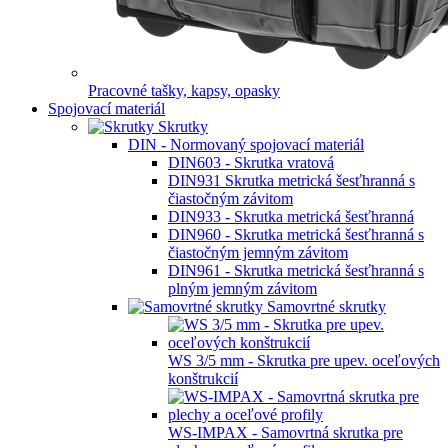
Pracovné tašky, kapsy, opasky
Spojovací materiál
Skrutky
DIN - Normovaný spojovací materiál
DIN603 - Skrutka vratová
DIN931 Skrutka metrická šesťhranná s
čiastočným závitom
DIN933 - Skrutka metrická šesťhranná
DIN960 - Skrutka metrická šesťhranná s
čiastočným jemným závitom
DIN961 - Skrutka metrická šesťhranná s
plným jemným závitom
Samovrtné skrutky
WS 3/5 mm - Skrutka pre upev. oceľových
konštrukcií
WS-IMPAX - Samovrtná skrutka pre