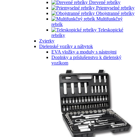
Drevené rebríky
Priemyselné rebríky
Obojstranné rebríky
Multifunkčný
rebrík
Teleskopické
rebríky
Zvierky
Dielenské vozíky a nábytok
EVA vložky a moduly s nástrojmi
Doplnky a príslušenstvo k dielenský
vozíkom