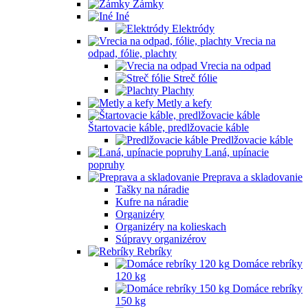
Zámky
Iné
Elektródy
Vrecia na
odpad, fólie, plachty
Vrecia na odpad
Streč fólie
Plachty
Metly a kefy
Štartovacie káble, predlžovacie káble
Predlžovacie káble
Laná, upínacie
popruhy
Preprava a skladovanie
Tašky na náradie
Kufre na náradie
Organizéry
Organizéry na kolieskach
Súpravy organizérov
Rebríky
Domáce rebríky
120 kg
Domáce rebríky
150 kg