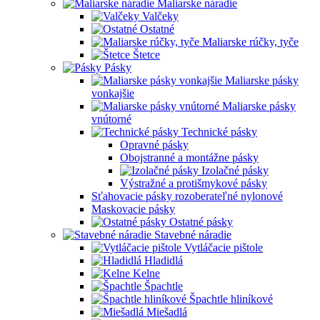
Maliarske náradie
Valčeky
Ostatné
Maliarske rúčky, tyče
Štetce
Pásky
Maliarske pásky
vonkajšie
Maliarske pásky
vnútorné
Technické pásky
Opravné pásky
Obojstranné a montážne pásky
Izolačné pásky
Výstražné a protišmykové pásky
Sťahovacie pásky rozoberateľné nylonové
Maskovacie pásky
Ostatné pásky
Stavebné náradie
Vytláčacie pištole
Hladidlá
Kelne
Špachtle
Špachtle hliníkové
Miešadlá