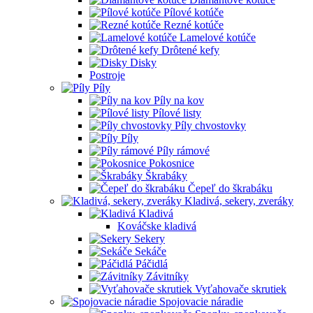
Pílové kotúče
Rezné kotúče
Lamelové kotúče
Drôtené kefy
Disky
Postroje
Píly
Píly na kov
Pílové listy
Píly chvostovky
Píly
Píly rámové
Pokosnice
Škrabáky
Čepeľ do škrabáku
Kladivá, sekery, zveráky
Kladivá
Kováčske kladivá
Sekery
Sekáče
Páčidlá
Závitníky
Vyťahovače skrutiek
Spojovacie náradie