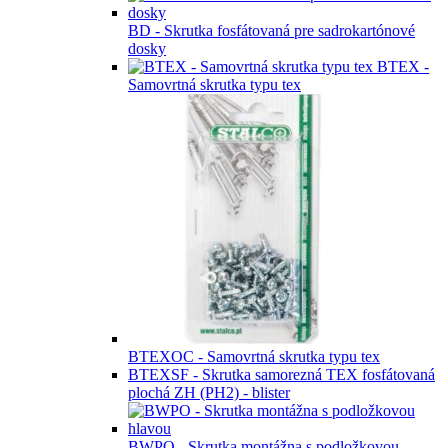
BD - Skrutka fosfátovaná pre sadrokartónové
dosky
BTEX -
Samovrtná skrutka typu tex
BTEXOC - Samovrtná skrutka typu tex
BTEXSF - Skrutka samorezná TEX fosfátovaná
plochá ZH (PH2) - blister
BWPO - Skrutka montážna s podložkovou