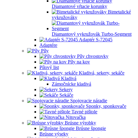
Diamantové vŕtacie korunky
Bimetalické
vykružováky
Diamantový vykružovák Turbo-Segment
Adaptér S-72045
Adaptére
Píly
Píly chvostovky
Píly na kov
Pílový list
Kladivá, sekery, sekáče
Kladivá
Zámočnícke kladivá
Sekery
Sekáče
Spojovacie náradie
Sponky, sponkovače
Tavné pištole
Nitovačka
Brúsne výrobky
Brúsne špongie
Brúsne výseky